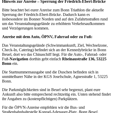
Hinweis zur Anreise – Sperrung der Friedrich-Ebert-Brücke
Bitte beachtet bei eurer Anreise zum Bonn Triathlon die aktuelle
Sperrung der Friedrich-Ebert-Brücke. Dadurch kann es
insbesondere im Bonner Norden und auf den Zufahrtsstraßen rund
um das Veranstaltungsgelände zu erhöhtem Verkehrsaufkommen
und Verzögerungen kommen.
Anreise mit dem Auto, ÖPNV, Fahrrad oder zu Fuß:
Das Veranstaltungsgelände (Schwimmankunft, Ziel, Wechselzone,
Check-In, Catering) befindet sich an der Kennedybrücke in Bonn
Beuel, dort wo das Chinaschiff liegt. Für die Auto-, Fahrrad- oder
Fuß-
Navigation
dorthin gebt einfach
Rheinaustraße 136, 53225
Bonn
ein.
Die Startnummernausgabe und die Duschen befinden sich in
unmittelbarer Nähe in der KGS Josefschule, Agnesstraße 1, 53225
Bonn.
Die Parkmöglichkeiten sind in Beuel sehr begrenzt, plant eure
Ankunft also bitte entsprechend rechtzeitig ein. Unten stehend findet
ihr Angaben zu (kostenpflichtigen) Parkplätzen.
Für die ÖPVN-Anreise empfehlen wir die Bus- und
Straßenbahnhaltestelle Konrad-Adenauer-Platz,
Bonn Beuel
.