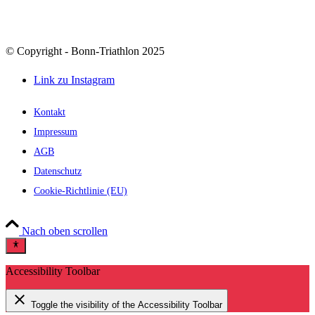
© Copyright - Bonn-Triathlon 2025
Link zu Instagram
Kontakt
Impressum
AGB
Datenschutz
Cookie-Richtlinie (EU)
Nach oben scrollen
Accessibility Toolbar
close
Toggle the visibility of the Accessibility Toolbar