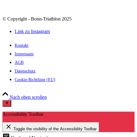
© Copyright - Bonn-Triathlon 2025
Link zu Instagram
Kontakt
Impressum
AGB
Datenschutz
Cookie-Richtlinie (EU)
Nach oben scrollen
Accessibility Toolbar
close
Toggle the visibility of the Accessibility Toolbar
keyboard